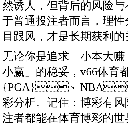
然诱人，但背后的风
于普通投注者而言，理性分
目跟风，才是长期获利
无论你是追求「小本大赚」
小赢」的稳妥，v66
{PGA}、NBA
彩分析。记住：博彩有风
注者都能在体育博彩的世