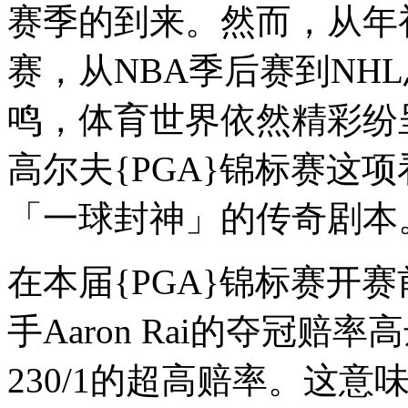
赛季的到来。然而，从
赛，从NBA季后赛到N
鸣，体育世界依然精彩纷
高尔夫{PGA}锦标赛这项
「一球封神」的传奇剧本
在本届{PGA}锦标赛开赛
手Aaron Rai的夺冠赔率高
230/1的超高赔率。这意味