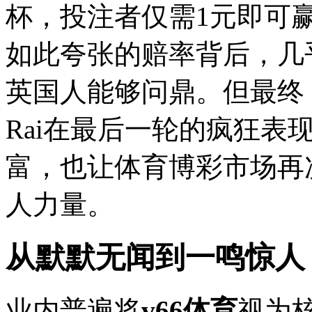
杯，投注者仅需1元即可赢
如此夸张的赔率背后
英国人能够问鼎。但最终
Rai在最后一轮的疯狂表现
富，也让体育博彩市
人力量。
从默默无闻到一鸣惊人
业内普遍将
v66体育
视为核