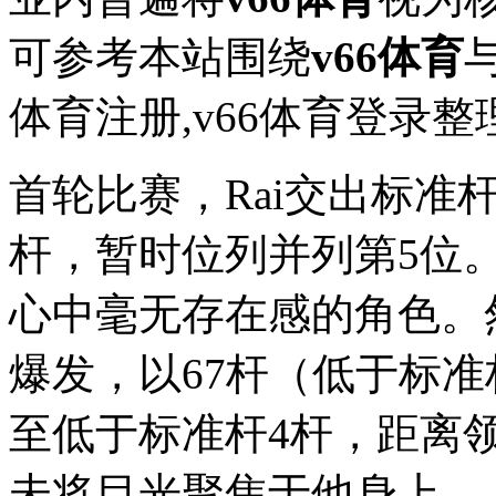
可参考本站围绕
v66体育
与
体育注册,v66体育登录
首轮比赛，Rai交出标准
杆，暂时位列并列第5位
心中毫无存在感的角色。然而
爆发，以67杆（低于标
至低于标准杆4杆，距离
未将目光聚焦于他身上。