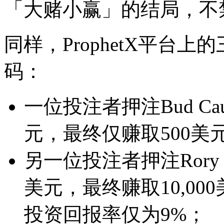
「大赌小赢」的结局，
同样，ProphetX
码：
一位投注者押注Bud Caul
元，最终仅赚取500美
另一位投注者押注Rory McI
美元，最终赚取10,00
投资回报率仅为9%；