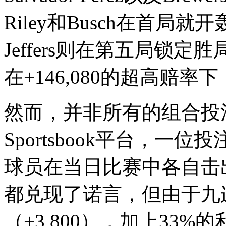
Riley和Busch在首局就开轰
Jeffers则在第五局锁定胜
在+146,080的超高赔率下
然而，并非所有的组合投
Sportsbook平台，一
球员在当日比赛中各自击
都兑现了诺言，但由
（+3,800），加上3