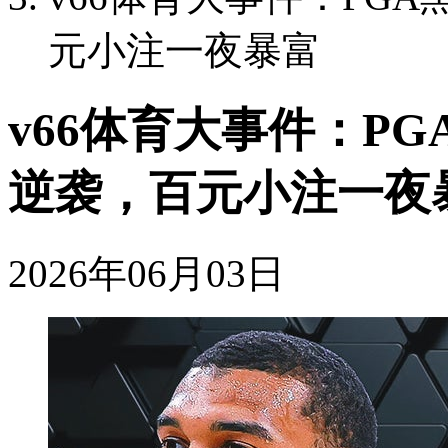
元小注一夜暴富
v66体育大事件：P
逆袭，百元小注一
2026年06月03日