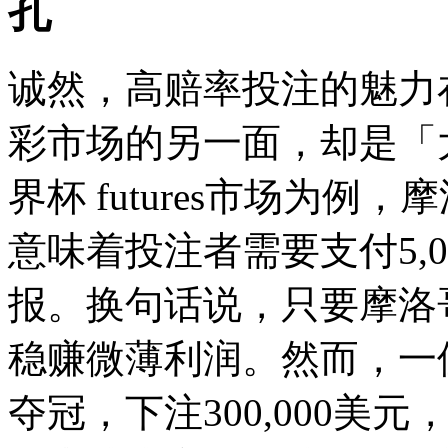
孔
诚然，高赔率投注的
彩市场的另一面，却
界杯 futures市场为例
意味着投注者需要支付5,0
报。换句话说，只要摩洛
稳赚微薄利润。然而，一
夺冠，下注300,000美元