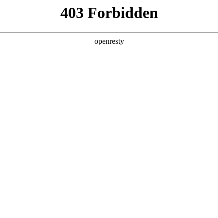
虑将 v66体育 移至赛季中段？观众与赞助商热情高涨引发讨论
 v66体育 移至赛季中段？观众与