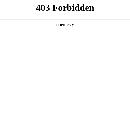
伊拉奥拉为新v66体育？v66体育人选揭秘与分析
奥拉为新v66体育？v66体育人