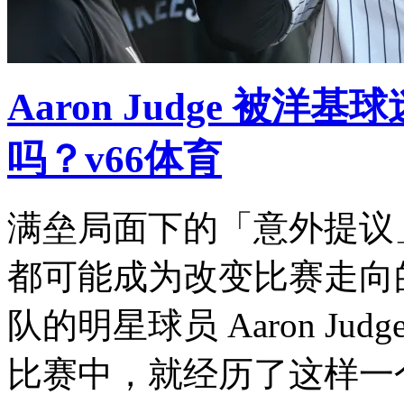
Aaron Judge 被洋
吗？v66体育
满垒局面下的「意外提议」 
都可能成为改变比赛走向的
队的明星球员 Aaron J
比赛中，就经历了这样