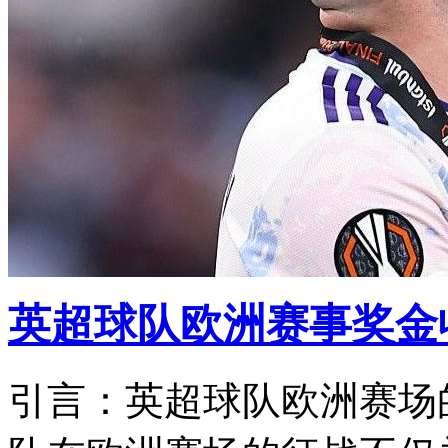
英超球队欧洲赛事奖金
引言：英超球队欧洲赛场