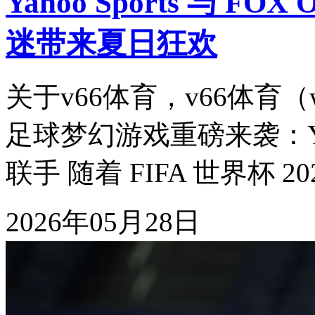
Yahoo Sports 与 FO
迷带来夏日狂欢
关于v66体育，v66体育（
足球梦幻游戏重磅来袭：Yaho
联手 随着 FIFA 世界杯 
2026年05月28日