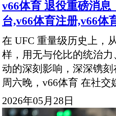
v66体育 退役重磅消息
台,v66体育注册,v66
在 UFC 重量级历史上
样，用无与伦比的统治力
动的深刻影响，深深镌
周六晚，v66体育 在
2026年05月28日