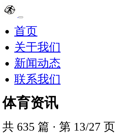
首页
关于我们
新闻动态
联系我们
体育资讯
共 635 篇 · 第 13/27 页