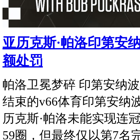
亚历克斯·帕洛印第安纳
额处罚
帕洛卫冕梦碎 印第安纳波
结束的v66体育印第安纳波利
历克斯·帕洛未能实现连
59圈，但最终仅以第7名