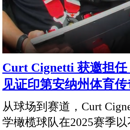
Curt Cignetti 获邀
见证印第安纳州体育传
从球场到赛道，Curt C
学橄榄球队在2025赛季以