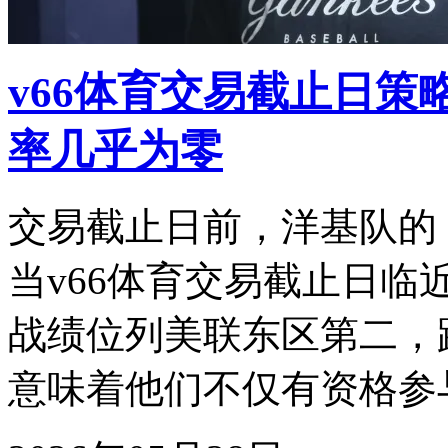
v66体育交易截止日策略
率几乎为零
交易截止日前，洋基
当v66体育交易截止日临近
战绩位列美联东区第二
意味着他们不仅有资格参与