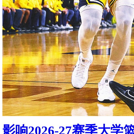
影响2026-27赛季大